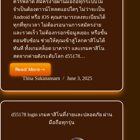
ควรพลาด สมัครง่ายผ่านมือถือทุกระบบไม่
จำเป็นต้องดาวน์โหลดแอปใดๆ ไม่ว่าจะเป็น
Android หรือ iOS คุณสามารถลงทะเบียนได้
ทุกที่ทุกเวลา ไม่ต้องรอนานการสมัครง่าย
และรวดเร็ว ไม่ต้องกรอกข้อมูลเยอะ หรือขั้น
ตอนซับซ้อน ช่วยให้คุณเข้าสู่โลกคาสิโนได้
ทันที ทั้งเกมสล็อต บาคาร่า และเกมคาสิโน
สดจากค่ายดังระดับโลก d55178…
Read More
d55178 register เพิ่มโอกาสรวย สมัครง่ายผ่านมือถือท
Thisa Sukanansarn
June 3, 2025
d55178 login เกมคาสิโนที่ง่ายและปลอดภัย ผ่าน
มือถือทุกรุ่น