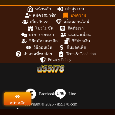
หน้าหลัก
เข้าสู่ระบบ
สมัครสมาชิก
บทความ
เกี่ยวกับเรา
สล็อตออนไลน์
โปรโมชั่น
ติดต่อเรา
บริการของเรา
แนะนำเพื่อน
วิธีสมัครสมาชิก
วิธีฝากเงิน
วิธีถอนเงิน
คืนยอดเสีย
Term & Condition
คำถามที่พบบ่อย
Privacy Policy
Facebook
Line
หน้าหลัก
Copyright © 2026 - d55178.com