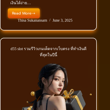
เงินได้ง่าย…
Read More
d55 vip บริการเกมคาสิโนออนไลน์ รับโบนัสและโปรโมชั่นส
Thisa Sukanansarn
June 3, 2025
d55 slot รวมรีวิวเกมเด็ดจากเว็บตรง ที่ทำเงินดี
ที่สุดในปีนี้