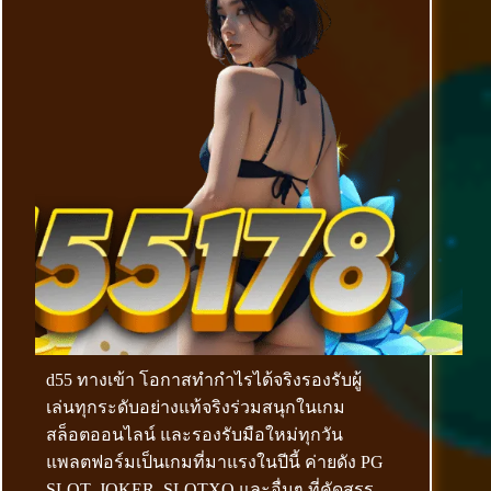
d55 ทางเข้า โอกาสทำกำไรได้จริงรองรับผู้
เล่นทุกระดับอย่างแท้จริงร่วมสนุกในเกม
สล็อตออนไลน์ และรองรับมือใหม่ทุกวัน
แพลตฟอร์มเป็นเกมที่มาแรงในปีนี้ ค่ายดัง PG
SLOT, JOKER, SLOTXO และอื่นๆ ที่คัดสรร