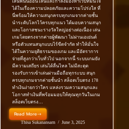
เล่นพนันออนไลน์และกำลังมองหาเว็บที่มั่นใจ
ได้ในเรื่องความปลอดภัยและความโปร่งใส ที่
นี่พร้อมให้ความสนุกครบทุกเกมจากค่ายชั้น
นำระดับโลกไว้ครบทุกแนว ได้มอบความสนุก
และโอกาสชนะรางวัลใหญ่อย่างต่อเนื่อง เล่น
เกมโดยตรงจากค่ายผู้พัฒนา ไม่ผ่านเอเย่นต์
หรือตัวแทนสนุกแบบไร้ขีดจำกัด ทำให้มั่นใจ
ได้ในความยุติธรรมของเกม และมีอัตราการ
จ่ายที่สูงกว่าเว็บทั่วไป นอกจากนี้ ระบบเกมยัง
มีความเสถียร เล่นได้ลื่นไหล ไม่มีสะดุด
รองรับการเข้าเล่นผ่านมือถือทุกระบบ สนุก
ครบทุกเกมจากค่ายชั้นนำ สล็อตเว็บตรง 178
ทำเงินง่ายกว่าใคร แหล่งรวมความสนุกและ
โอกาสทำเงินที่พร้อมมอบให้คุณทุกวันในเกม
สล็อตเว็บตรง…
Read More
สล็อตเว็บตรง 178 สนุกครบทุกเกมจากค่ายชั้นนำ ไม่ผ่านเอ
Thisa Sukanansarn
June 3, 2025